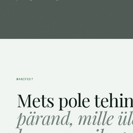
MANIFEST
Mets pole tehi
pärand, mille ü