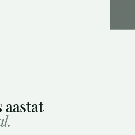
 aastat
l.