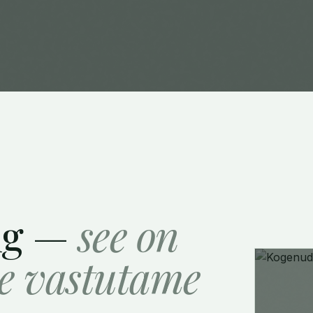
ng —
see on
le vastutame