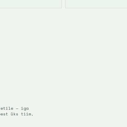
ketile — iga
eest üks tiim,