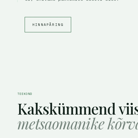
HINNAPÄRING
TEEKOND
Kakskümmend viis
metsaomanike kõrva