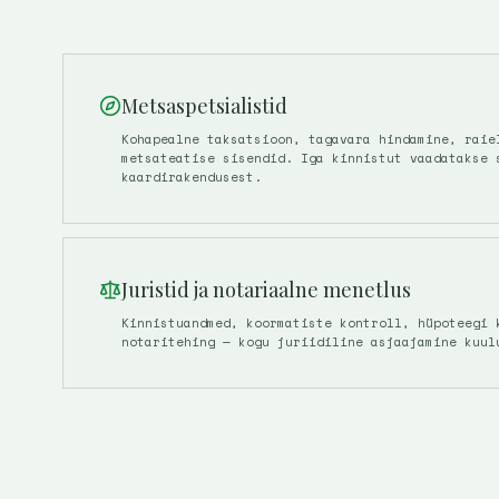
Metsaspetsialistid
Kohapealne taksatsioon, tagavara hindamine, raie
metsateatise sisendid. Iga kinnistut vaadatakse 
kaardirakendusest.
Juristid ja notariaalne menetlus
Kinnistuandmed, koormatiste kontroll, hüpoteegi 
notaritehing — kogu juriidiline asjaajamine kuul