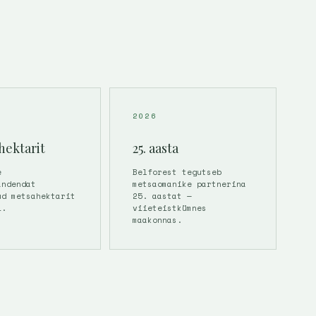
2026
hektarit
25. aasta
e
Belforest tegutseb
andendat
metsaomanike partnerina
ud metsahektarit
25. aastat —
i.
viieteistkümnes
maakonnas.