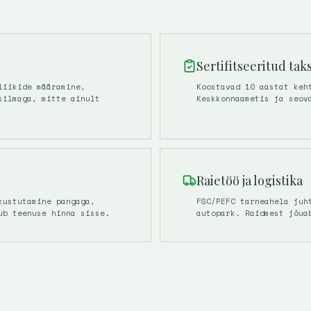
Sertifitseeritud tak
liikide määramine,
Koostavad 10 aastat keh
silmaga, mitte ainult
Keskkonnaametis ja seov
Raietöö ja logistika
kustutamine pangaga,
FSC/PEFC tarneahela juh
ub teenuse hinna sisse.
autopark. Raidmest jõua