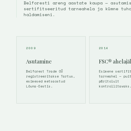
Belforesti areng aastate kaupa — asutami
sertifitseeritud tarneahela ja kümne tuh
haldamiseni.
2009
2014
Asutamine
FSC® ahelajäl
Belforest Trade OÜ
Esimene sertifi
registreeritakse Tartus,
tarneahel — pui
esimesed metsaostud
päritolult
Lõuna-Eestis.
kontrollitavaks