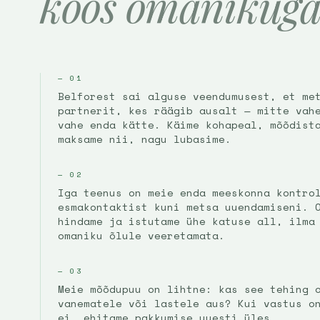
koos omanikuga
— 0
1
Belforest sai alguse veendumusest, et me
partnerit, kes räägib ausalt — mitte vah
vahe enda kätte. Käime kohapeal, mõõdist
maksame nii, nagu lubasime.
— 0
2
Iga teenus on meie enda meeskonna kontro
esmakontaktist kuni metsa uuendamiseni. 
hindame ja istutame ühe katuse all, ilma
omaniku õlule veeretamata.
— 0
3
Meie mõõdupuu on lihtne: kas see tehing 
vanematele või lastele aus? Kui vastus o
ei, ehitame pakkumise uuesti üles.