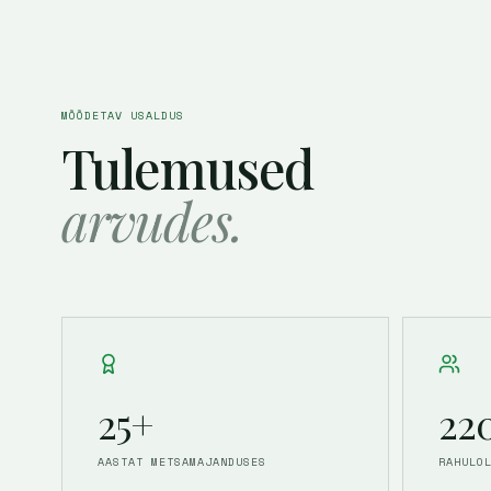
MÕÕDETAV USALDUS
Tulemused
arvudes.
25+
22
AASTAT METSA­MAJANDUSES
RAHUL­O