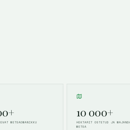
00+
10 000+
LEVAT METSA­OMANIKKU
HEKTARIT OSTETUD JA MAJAND
METSA