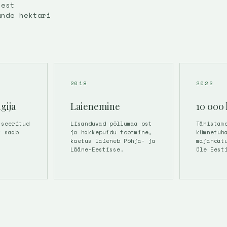
sest
ande hektari
2018
2022
gija
Laienemine
10 000 
tseeritud
Lisanduvad põllumaa ost
Tähistam
t saab
ja hakkepuidu tootmine,
kümnetuh
kaetus laieneb Põhja- ja
majandat
.
Lääne-Eestisse.
üle Eest