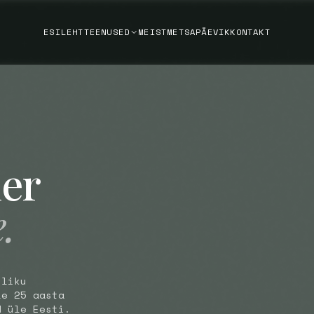
ESILEHT
TEENUSED
MEIST
METSAPÄEVIK
KONTAKT
er
.
sliku
le 25 aasta
d üle Eesti.