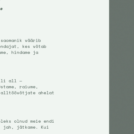
.
tsaomanik väärib
endajat, kes võtab
ame, hindame ja
lli all —
Ostame, raiume,
 alltöövõtjate ahelat
oleks olnud meie endi
n jah, jätkame. Kui