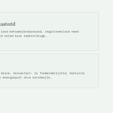
saatorid
tivad metsamajanduskavad, registreerivad need
ad raied kava raamistikuga.
timine, harvesteri- ja forwarderijuhid, hakkurid,
b energiapuit otse katelmajja.