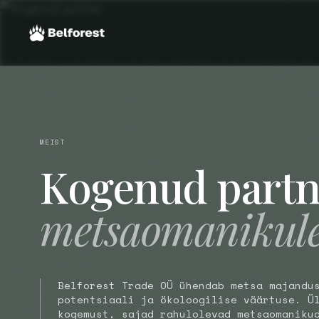
MEIST
Kogenud partn
metsaomanikule
Belforest Trade OÜ ühendab metsa majandu
potentsiaali ja ökoloogilise väärtuse. Ü
kogemust, sajad rahulolevad metsaomaniku